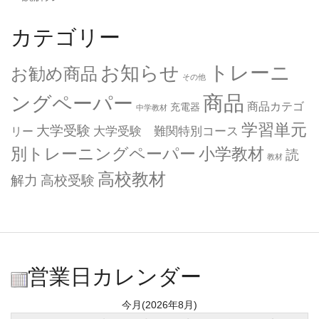
カテゴリー
トレーニ
お知らせ
お勧め商品
その他
商品
ングペーパー
商品カテゴ
充電器
中学教材
学習単元
大学受験
大学受験 難関特別コース
リー
小学教材
別トレーニングペーパー
読
教材
高校教材
解力
高校受験
営業日カレンダー
今月(2026年8月)