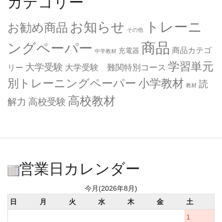
カテゴリー
トレーニ
お知らせ
お勧め商品
その他
商品
ングペーパー
商品カテゴ
充電器
中学教材
学習単元
大学受験
大学受験 難関特別コース
リー
小学教材
別トレーニングペーパー
読
教材
高校教材
解力
高校受験
営業日カレンダー
今月(2026年8月)
日
月
火
水
木
金
土
1