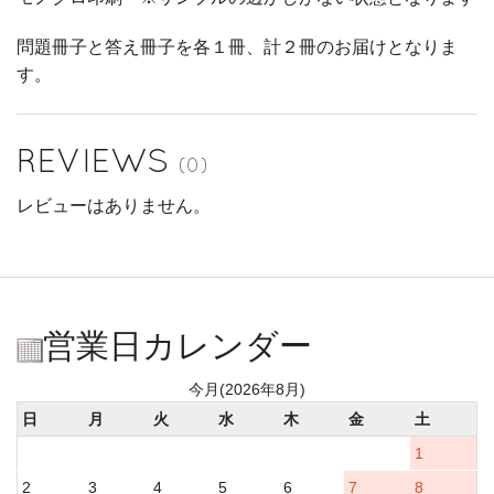
問題冊子と答え冊子を各１冊、計２冊のお届けとなりま
す。
REVIEWS
(0)
レビューはありません。
営業日カレンダー
今月(2026年8月)
日
月
火
水
木
金
土
1
2
3
4
5
6
7
8